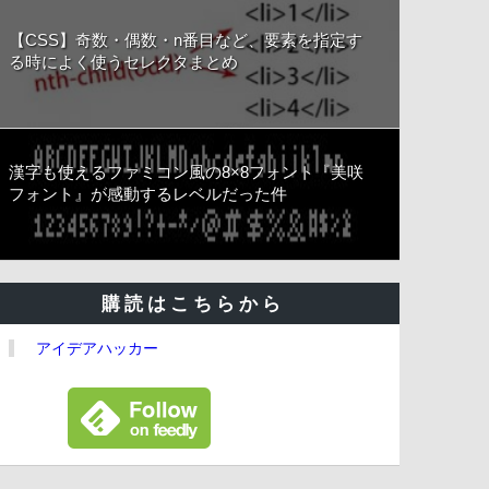
【CSS】奇数・偶数・n番目など、要素を指定す
る時によく使うセレクタまとめ
漢字も使えるファミコン風の8×8フォント『美咲
フォント』が感動するレベルだった件
購読はこちらから
アイデアハッカー