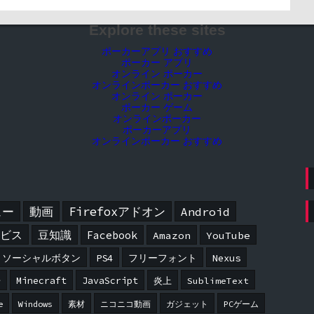
Explore these sites
ポーカーアプリ おすすめ
ポーカー アプリ
オンライン ポーカー
オンラインポーカー おすすめ
オンライン ポーカー
ポーカー ゲーム
オンラインポーカー
ポーカーアプリ
オンラインポーカー おすすめ
ュー
動画
Firefoxアドオン
Android
ービス
豆知識
Facebook
Amazon
YouTube
ソーシャルボタン
PS4
フリーフォント
Nexus
告
Minecraft
JavaScript
炎上
SublimeText
e
Windows
素材
ニコニコ動画
ガジェット
PCゲーム