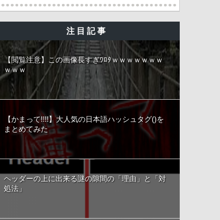
注目記事
【閲覧注意】この画像長すぎﾜﾛﾀｗｗｗｗｗｗｗ
ｗｗｗ
【かまって!!!!】大人気の日本語ハッシュタグ()を
まとめてみた
ヘッダーの上に出来る謎の隙間の「理由」と「対
処法」