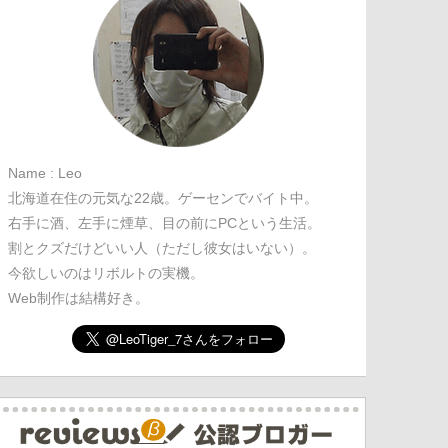
Name : Leo
北海道在住の元気な22歳。ゲーセンでバイト中。
右手に酒、左手に煙草、目の前にPCという生活。
割とクズだけどいい人（ただし彼女はいない）。
今欲しいのはリボルトの実機。
Web制作は結構好き。