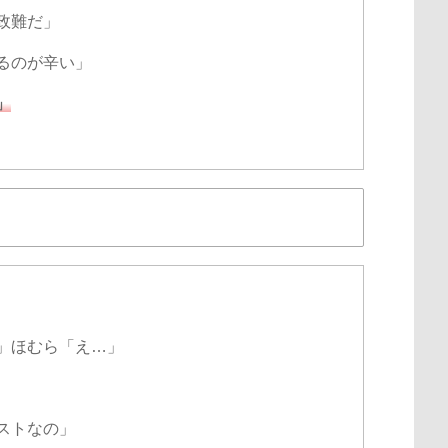
政難だ」
るのが辛い」
」
」ほむら「え…」
ストなの」