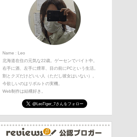
Name : Leo
北海道在住の元気な22歳。ゲーセンでバイト中。
右手に酒、左手に煙草、目の前にPCという生活。
割とクズだけどいい人（ただし彼女はいない）。
今欲しいのはリボルトの実機。
Web制作は結構好き。