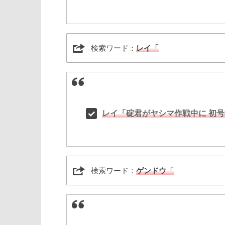
検索ワード：
レイ「
レイ「碇君がヤシマ作戦中に 初号
検索ワード：
ゲンドウ「