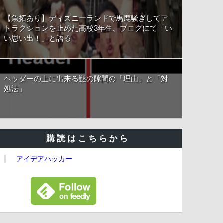
【魚拓あり】ディズニーランドで馬鹿騒ぎしてア
トラクションを止めた高校3年生、ブログにて「い
い思い出！」と語る
ヘッダーの上に出来る謎の隙間の「理由」と「対
処法」
購読はこちらから
アイデアハッカー