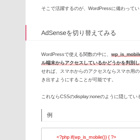
そこで活躍するのが、WordPressに備わっ
AdSenseを切り替えてみる
WordPressで使える関数の中に、
wp_is_mobil
ル端末からアクセスしているかどうかを判別し
せれば、スマホからのアクセスならスマホ用の
き出すようにすることが可能です。
これならCSSのdisplay:noneのように隠
例
<?php if(wp_is_mobile()) { ?>