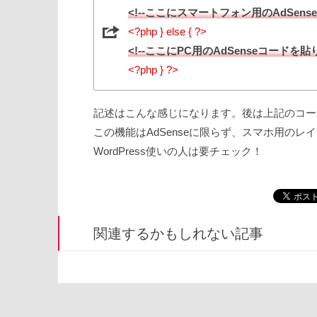
<!--ここにスマートフォン用のAdSens
<?php } else { ?>
<!--ここにPC用のAdSenseコードを貼
<?php } ?>
記述はこんな感じになります。後は上記のコード
この機能はAdSenseに限らず、スマホ用の
WordPress使いの人は要チェック！
関連するかもしれない記事