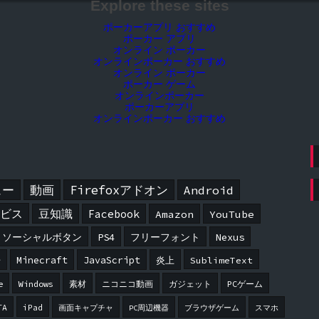
Explore these sites
ポーカーアプリ おすすめ
ポーカー アプリ
オンライン ポーカー
オンラインポーカー おすすめ
オンライン ポーカー
ポーカー ゲーム
オンラインポーカー
ポーカーアプリ
オンラインポーカー おすすめ
ュー
動画
Firefoxアドオン
Android
ービス
豆知識
Facebook
Amazon
YouTube
ソーシャルボタン
PS4
フリーフォント
Nexus
告
Minecraft
JavaScript
炎上
SublimeText
e
Windows
素材
ニコニコ動画
ガジェット
PCゲーム
TA
iPad
画面キャプチャ
PC周辺機器
ブラウザゲーム
スマホ