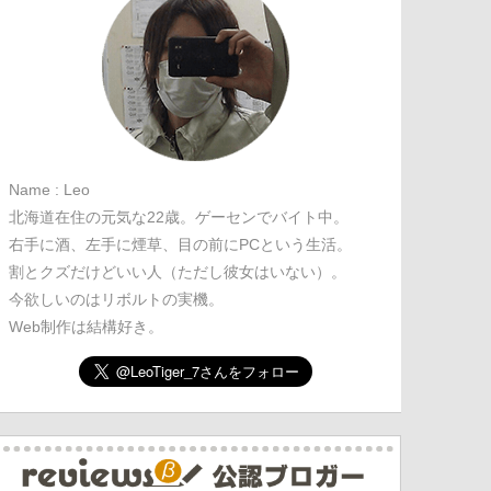
Name : Leo
北海道在住の元気な22歳。ゲーセンでバイト中。
右手に酒、左手に煙草、目の前にPCという生活。
割とクズだけどいい人（ただし彼女はいない）。
今欲しいのはリボルトの実機。
Web制作は結構好き。