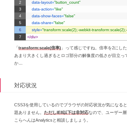
2
data-layout
=
"button_count"
3
data-action
=
"like"
4
data-show-faces
=
"false"
5
data-share
=
"false"
6
style
=
"transform:scale(2);-webkit-transform:scale(2);
7
</div>
「
transform:scale(倍率)
」って感じですね。倍率を2にした
あまり大きくし過ぎるとロゴ部分の解像度の低さが目立っ
か…
対応状況
CSS3を使用しているのでブラウザの対応状況が気になる
題ありません。
ただしIE8以下は非対応
なので、ユーザー層
こらへんはAnalyticsと相談しましょう。