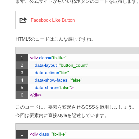
まず、公式サイトからいいねボタンのコードを取得します
Facebook Like Button
HTML5のコードはこんな感じですね。
1
<div 
class
=
"fb-like"
2
data-layout
=
"button_count"
3
data-action
=
"like"
4
data-show-faces
=
"false"
5
data-share
=
"false"
>
6
</div>
このコードに、要素を変形させるCSSを適用しましょう。
今回は要素内に直接styleを記述しています。
1
<div 
class
=
"fb-like"