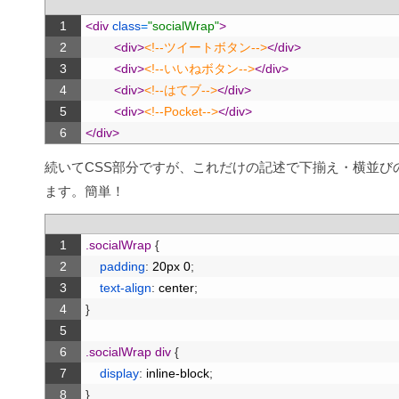
1
<div 
class
=
"socialWrap"
>
2
<div>
<!--ツイートボタン-->
</div>
3
<div>
<!--いいねボタン-->
</div>
4
<div>
<!--はてブ-->
</div>
5
<div>
<!--Pocket-->
</div>
6
</div>
続いてCSS部分ですが、これだけの記述で下揃え・横並び
ます。簡単！
1
.socialWrap 
{
2
padding
:
20px
0
;
3
text-align
:
center
;
4
}
5
6
.socialWrap div 
{
7
display
:
inline-block
;
8
}