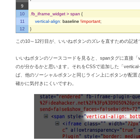
9
10
.fb_iframe_widget > span 
{
11
vertical-align
:
baseline
!important
;
12
}
この10～12行目が、いいねボタンのズレを直すための記述
いいねボタンのソースコードを見ると、spanタグに直接「vertica
のが分かるかと思います。それをCSSで追加した「vertical-align: 
ば、他のソーシャルボタンと同じライン上にボタンが配置
確かに気付きにくいですわ。