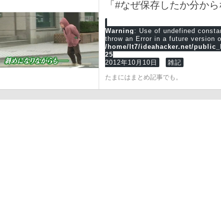
「#なぜ保存したか分か
Warning
: Use of undefined cons
throw an Error in a future version 
/home/lt7/ideahacker.net/public
25
2012年10月10日
雑記
たまにはまとめ記事でも。