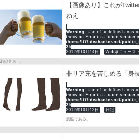
【画像あり】これがTwit
ねえ
Warning
: Use of undefined cons
throw an Error in a future version 
/home/lt7/ideahacker.net/public
25
2012年10月14日
Web系ニュース・
あのさぁ…。
非リア充を苦しめる「身
Warning
: Use of undefined cons
throw an Error in a future version 
/home/lt7/ideahacker.net/public
25
2012年10月12日
雑記
残酷である。