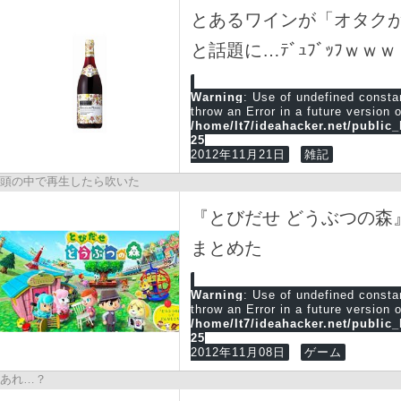
とあるワインが「オタク
と話題に…ﾃﾞｭﾌﾞｯﾌｗｗｗ
Warning
: Use of undefined cons
throw an Error in a future version 
/home/lt7/ideahacker.net/public
25
2012年11月21日
雑記
頭の中で再生したら吹いた
『とびだせ どうぶつの森
まとめた
Warning
: Use of undefined cons
throw an Error in a future version 
/home/lt7/ideahacker.net/public
25
2012年11月08日
ゲーム
あれ…？