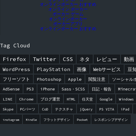
オンラインポーカー おすすめ
オンライン ポーカー
ポーカー ゲーム
オンラインポーカー
ポーカーアプリ
オンラインポーカー おすすめ
Tag Cloud
Firefox
Twitter
CSS
ネタ
レビュー
動画
WordPress
PlayStation
画像
Webサービス
豆
フリーソフト
Photoshop
Apple
閲覧注意
ソーシャル
AdSense
PS3
iPhone
Sass・SCSS
日記・報告
Minecra
LINE
Chrome
ブログ運営
HTML
任天堂
Google
Windows
Skype
PCパーツ
CoD
テクスチャ
jQuery
PS VITA
iPad
instagram
Kindle
フラットデザイン
Pocket
レスポンシブデザイン