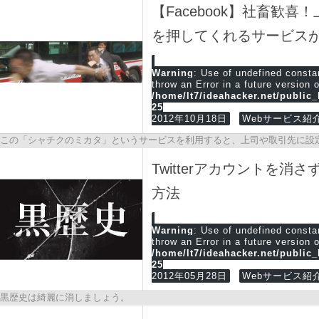
【Facebook】社畜歓
を押してくれるサービス
Warning
: Use of undefined cons
throw an Error in a future version 
/home/lt7/ideahacker.net/public
25
2012年10月18日
Webサービス紹
この「シャチクのミカタ」というサービスを利用すると、上司や取引先に設
また、ポジティブな投稿のみ「いいね！」するなどの機能も充実しています
Twitterアカウントを
方法
Warning
: Use of undefined cons
throw an Error in a future version 
/home/lt7/ideahacker.net/public
25
2012年05月28日
Webサービス紹
黒歴史は綺麗に消しましょう。