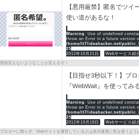
【悪用厳禁】匿名でツイ
使い道があるな！
Warning
: Use of undefined cons
throw an Error in a future version 
/home/lt7/ideahacker.net/public
25
2012年10月21日
Webサービス紹
普段言えないようなことが言えるぞ！
【目指せ3秒以下！】ブ
『WebWait』を使ってみ
Warning
: Use of undefined cons
throw an Error in a future version 
/home/lt7/ideahacker.net/public
25
2012年10月18日
Webサービス紹
ブロガーに限らず、Webサイトを運営している人は表示速度に気を使うよう