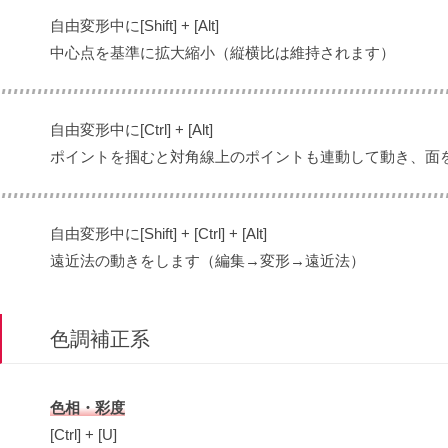
自由変形中に[Shift] + [Alt]
中心点を基準に拡大縮小（縦横比は維持されます）
自由変形中に[Ctrl] + [Alt]
ポイントを掴むと対角線上のポイントも連動して動き、面
自由変形中に[Shift] + [Ctrl] + [Alt]
遠近法の動きをします（編集→変形→遠近法）
色調補正系
色相・彩度
[Ctrl] + [U]