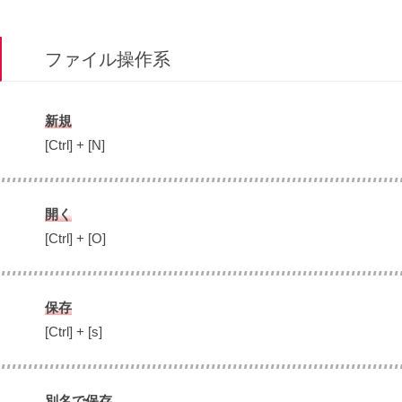
ファイル操作系
新規
[Ctrl] + [N]
開く
[Ctrl] + [O]
保存
[Ctrl] + [s]
別名で保存