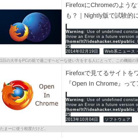
FirefoxにChrome
も？｜Nightly版で試
Warning
: Use of undefined cons
throw an Error in a future version 
/home/lt7/ideahacker.net/public
25
2014年02月19日
Web系ニュース・
1日の大半をPCの前で過ごすヘビーな使い方をする人にとって、この機能の
Firefoxで見てるサイト
『Open In Chrome
Warning
: Use of undefined cons
throw an Error in a future version 
/home/lt7/ideahacker.net/public
25
2013年10月04日
ソフトウェア
たまーに使う程度だけど。