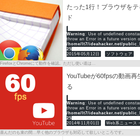
たった1行！ブラウザを
ド
Warning
: Use of undefined cons
throw an Error in a future version 
/home/lt7/ideahacker.net/public
25
2015年05月12日
ソフトウェア
FirefoxとChromeにて動作を確認。ただし使い道は…
YouTubeが60fpsの動
る
Warning
: Use of undefined cons
throw an Error in a future version 
/home/lt7/ideahacker.net/public
25
2014年11月01日
Web系ニュース・
喜んだのも束の間…早く他のブラウザも対応して欲しいところです。