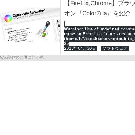
【Firefox,Chrom
オン『ColorZilla』を紹介
Warning
: Use of undefined cons
throw an Error in a future version 
/home/lt7/ideahacker.net/public
25
2013年04月30日
ソフトウェア
Web制作のお供にどうぞ。