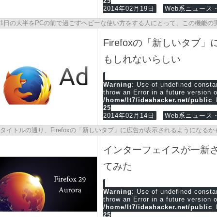
25
2014年02月19日
Web系ニュース・
1日の大半をPCの前で過ごすヘビーな使い方をする人にとって、この機能の
Firefoxの「新しいタ
もしれないらしい
Warning
: Use of undefined cons
throw an Error in a future version 
/home/lt7/ideahacker.net/public
25
2014年02月14日
Web系ニュース・
タイトルの通り、Firefoxの「新しいタブ」に広告が表示されるようになるか
開くように設定している自分には関係ないんですけどね…
インターフェイスが一新されたF
てみた
Warning
: Use of undefined cons
throw an Error in a future version 
/home/lt7/ideahacker.net/public
25