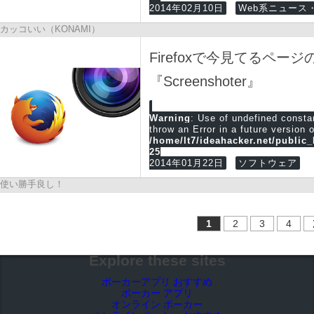
2014年02月10日
Web系ニュース・
カッコいい（KONAMI）
Firefoxで今見てるペ
『Screenshoter』
Warning
: Use of undefined cons
throw an Error in a future version 
/home/lt7/ideahacker.net/public
25
2014年01月22日
ソフトウェア
使い勝手良し！
1
2
3
4
Explore these sites
ポーカーアプリ おすすめ
ポーカー アプリ
オンライン ポーカー