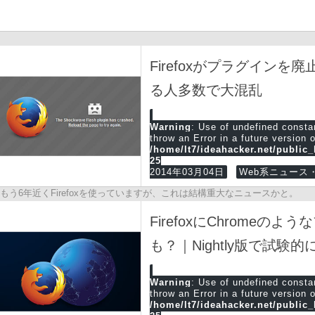
Firefoxがプラグイン
る人多数で大混乱
Warning
: Use of undefined cons
throw an Error in a future version 
/home/lt7/ideahacker.net/public
25
2014年03月04日
Web系ニュース・
もう6年近くFirefoxを使っていますが、これは結構重大なニュースかと。
FirefoxにChrome
も？｜Nightly版で試
Warning
: Use of undefined cons
throw an Error in a future version 
/home/lt7/ideahacker.net/public