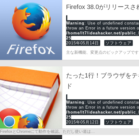
Firefox 38.0がリリー
Warning
: Use of undefined cons
throw an Error in a future version 
/home/lt7/ideahacker.net/public
25
2015年05月14日
ソフトウェア
主な新機能、変更点のピックアップです
たった1行！ブラウザを
ド
Warning
: Use of undefined cons
throw an Error in a future version 
/home/lt7/ideahacker.net/public
25
2015年05月12日
ソフトウェア
FirefoxとChromeにて動作を確認。ただし使い道は…