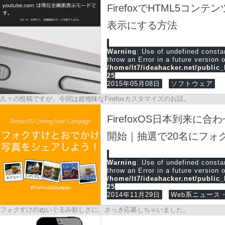
FirefoxでHTML5コ
表示にする方法
Warning
: Use of undefined cons
throw an Error in a future version 
/home/lt7/ideahacker.net/public
25
2015年05月08日
ソフトウェア
久々の投稿ですが、今回は超地味なFirefoxカスタマイズのお話。
FirefoxOS日本到来に合わ
開始｜抽選で20名にフォ
Warning
: Use of undefined cons
throw an Error in a future version 
/home/lt7/ideahacker.net/public
25
2014年11月29日
Web系ニュース・
フォクすけのぬいぐるみ欲しさに、さっき応募しちゃいました。