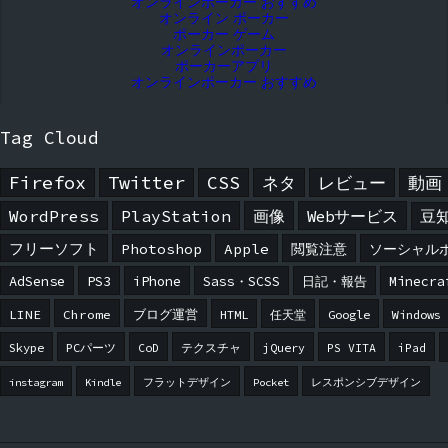
オンラインポーカー おすすめ
オンライン ポーカー
ポーカー ゲーム
オンラインポーカー
ポーカーアプリ
オンラインポーカー おすすめ
Tag Cloud
Firefox
Twitter
CSS
ネタ
レビュー
動画
WordPress
PlayStation
画像
Webサービス
豆
フリーソフト
Photoshop
Apple
閲覧注意
ソーシャル
AdSense
PS3
iPhone
Sass・SCSS
日記・報告
Minecra
LINE
Chrome
ブログ運営
HTML
任天堂
Google
Windows
Skype
PCパーツ
CoD
テクスチャ
jQuery
PS VITA
iPad
instagram
Kindle
フラットデザイン
Pocket
レスポンシブデザイン