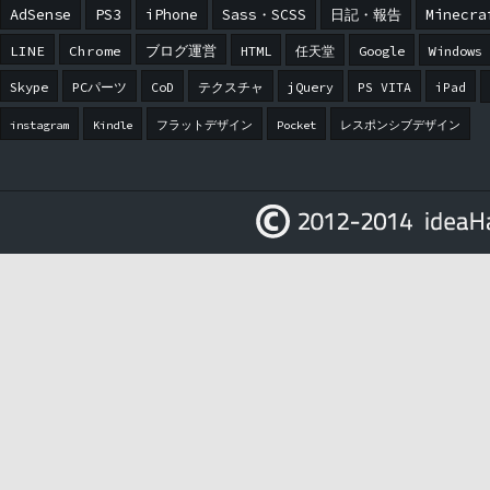
AdSense
PS3
iPhone
Sass・SCSS
日記・報告
Minecra
LINE
Chrome
ブログ運営
HTML
任天堂
Google
Windows
Skype
PCパーツ
CoD
テクスチャ
jQuery
PS VITA
iPad
instagram
Kindle
フラットデザイン
Pocket
レスポンシブデザイン