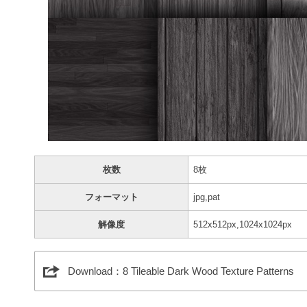
枚数
8枚
フォーマット
jpg,pat
解像度
512x512px,1024x1024px
Download：8 Tileable Dark Wood Texture Patterns