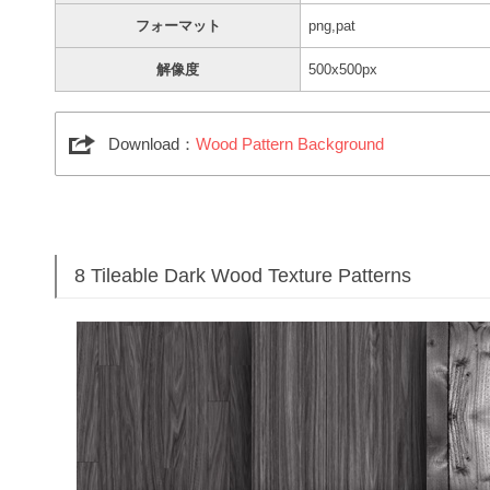
フォーマット
png,pat
解像度
500x500px
Download：
Wood Pattern Background
8 Tileable Dark Wood Texture Patterns