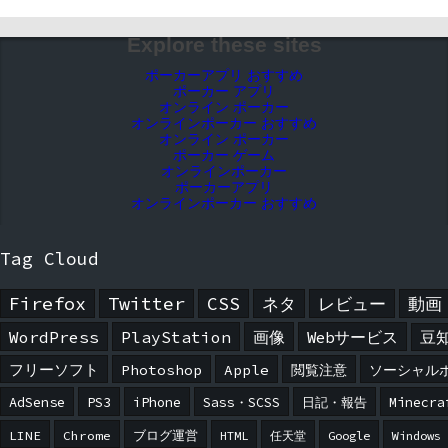
Explore these sites
ポーカーアプリ おすすめ
ポーカー アプリ
オンライン ポーカー
オンラインポーカー おすすめ
オンライン ポーカー
ポーカー ゲーム
オンラインポーカー
ポーカーアプリ
オンラインポーカー おすすめ
Tag Cloud
Firefox
Twitter
CSS
ネタ
レビュー
動画
WordPress
PlayStation
画像
Webサービス
豆
フリーソフト
Photoshop
Apple
閲覧注意
ソーシャル
AdSense
PS3
iPhone
Sass・SCSS
日記・報告
Minecra
LINE
Chrome
ブログ運営
HTML
任天堂
Google
Windows