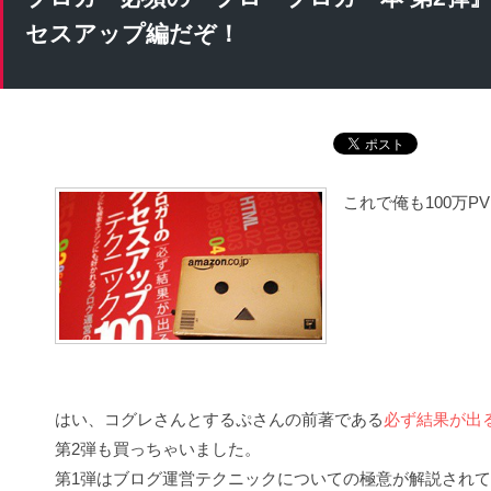
セスアップ編だぞ！
これで俺も100万P
はい、コグレさんとするぷさんの前著である
必ず結果が出る
第2弾も買っちゃいました。
第1弾はブログ運営テクニックについての極意が解説され