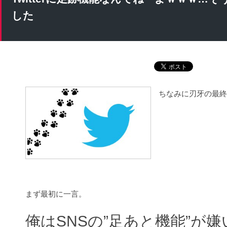
した
ちなみに刃牙の最終
まず最初に一言。
俺はSNSの”足あと機能”が