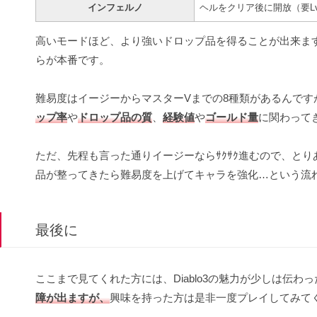
インフェルノ
ヘルをクリア後に開放（要Lv
高いモードほど、より強いドロップ品を得ることが出来ま
らが本番です。
難易度はイージーからマスターVまでの8種類があるんです
ップ率
や
ドロップ品の質
、
経験値
や
ゴールド量
に関わって
ただ、先程も言った通りイージーならｻｸｻｸ進むので、と
品が整ってきたら難易度を上げてキャラを強化…という流れ
最後に
ここまで見てくれた方には、Diablo3の魅力が少しは伝わ
障が出ますが、
興味を持った方は是非一度プレイしてみて