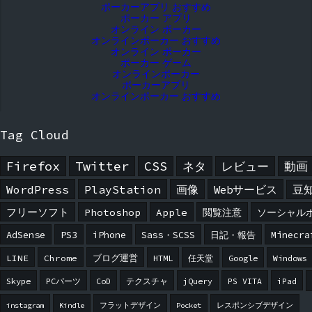
ポーカーアプリ おすすめ
ポーカー アプリ
オンライン ポーカー
オンラインポーカー おすすめ
オンライン ポーカー
ポーカー ゲーム
オンラインポーカー
ポーカーアプリ
オンラインポーカー おすすめ
Tag Cloud
Firefox
Twitter
CSS
ネタ
レビュー
動画
WordPress
PlayStation
画像
Webサービス
豆
フリーソフト
Photoshop
Apple
閲覧注意
ソーシャル
AdSense
PS3
iPhone
Sass・SCSS
日記・報告
Minecra
LINE
Chrome
ブログ運営
HTML
任天堂
Google
Windows
Skype
PCパーツ
CoD
テクスチャ
jQuery
PS VITA
iPad
instagram
Kindle
フラットデザイン
Pocket
レスポンシブデザイン