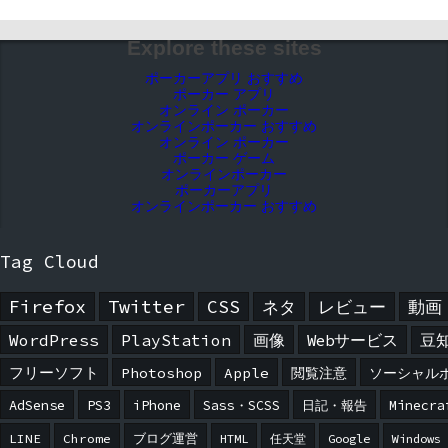
Explore these sites
ポーカーアプリ おすすめ
ポーカー アプリ
オンライン ポーカー
オンラインポーカー おすすめ
オンライン ポーカー
ポーカー ゲーム
オンラインポーカー
ポーカーアプリ
オンラインポーカー おすすめ
Tag Cloud
Firefox
Twitter
CSS
ネタ
レビュー
動画
WordPress
PlayStation
画像
Webサービス
豆
フリーソフト
Photoshop
Apple
閲覧注意
ソーシャル
AdSense
PS3
iPhone
Sass・SCSS
日記・報告
Minecra
LINE
Chrome
ブログ運営
HTML
任天堂
Google
Windows