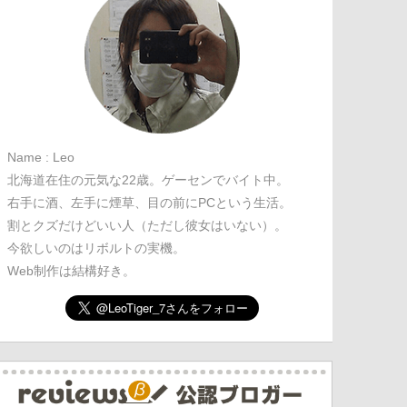
Name : Leo
北海道在住の元気な22歳。ゲーセンでバイト中。
右手に酒、左手に煙草、目の前にPCという生活。
割とクズだけどいい人（ただし彼女はいない）。
今欲しいのはリボルトの実機。
Web制作は結構好き。