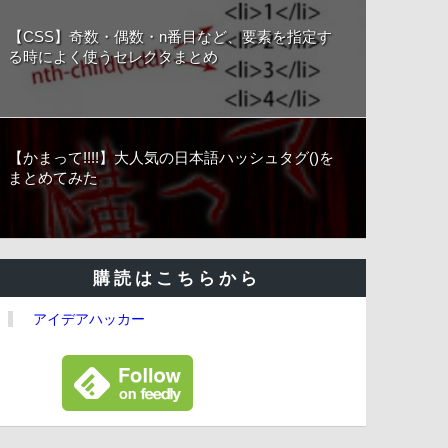
【CSS】奇数・偶数・n番目など、要素を指定す
る時によく使うセレクタまとめ
【かまって!!!!】大人気の日本語ハッシュタグ()を
まとめてみた
購読はこちらから
アイデアハッカー