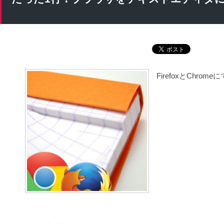
FirefoxとChr