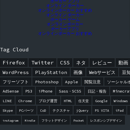
ポーカー アプリ
オンライン ポーカー
オンラインポーカー おすすめ
オンライン ポーカー
ポーカー ゲーム
オンラインポーカー
ポーカーアプリ
オンラインポーカー おすすめ
Tag Cloud
Firefox
Twitter
CSS
ネタ
レビュー
動画
WordPress
PlayStation
画像
Webサービス
豆
フリーソフト
Photoshop
Apple
閲覧注意
ソーシャル
AdSense
PS3
iPhone
Sass・SCSS
日記・報告
Minecra
LINE
Chrome
ブログ運営
HTML
任天堂
Google
Windows
Skype
PCパーツ
CoD
テクスチャ
jQuery
PS VITA
iPad
instagram
Kindle
フラットデザイン
Pocket
レスポンシブデザイン