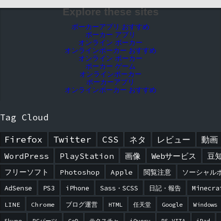
Explore these sites
ポーカーアプリ おすすめ
ポーカー アプリ
オンライン ポーカー
オンラインポーカー おすすめ
オンライン ポーカー
ポーカー ゲーム
オンラインポーカー
ポーカーアプリ
オンラインポーカー おすすめ
Tag Cloud
Firefox
Twitter
CSS
ネタ
レビュー
動画
WordPress
PlayStation
画像
Webサービス
豆
フリーソフト
Photoshop
Apple
閲覧注意
ソーシャル
AdSense
PS3
iPhone
Sass・SCSS
日記・報告
Minecra
LINE
Chrome
ブログ運営
HTML
任天堂
Google
Windows
Skype
PCパーツ