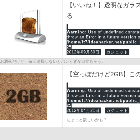
【いいね！】透明なガラ
る
Warning
: Use of undefined cons
throw an Error in a future version 
/home/lt7/ideahacker.net/public
25
2012年09月30日
ガジェット
お洒落だけど、毎回清掃しないとパンくずが目立ちそう。
【空っぽだけど2GB】こ
Warning
: Use of undefined cons
throw an Error in a future version 
/home/lt7/ideahacker.net/public
25
2012年04月21日
ガジェット
ちょっと欲しいかも？